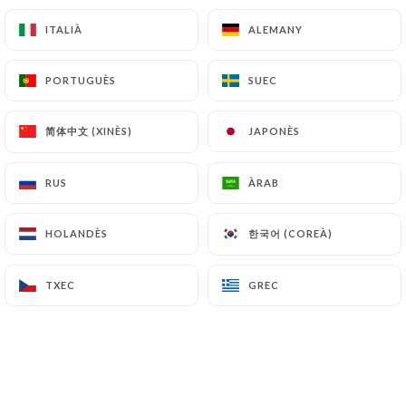
ITALIÀ
ITALIÀ
ALEMANY
ALEMANY
PORTUGUÈS
PORTUGUÈS
SUEC
SUEC
简体中文 (XINÈS)
简体中文 (XINÈS)
JAPONÈS
JAPONÈS
RUS
RUS
ÀRAB
ÀRAB
한국어 (COREÀ)
한국어 (COREÀ)
HOLANDÈS
HOLANDÈS
TXEC
TXEC
GREC
GREC