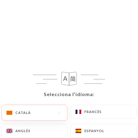
Selecciona l’idioma:
Selecciona l’idioma:
FRANCÈS
FRANCÈS
CATALÀ
CATALÀ
ANGLÈS
ANGLÈS
ESPANYOL
ESPANYOL