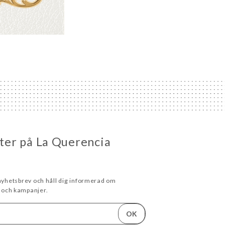
eter på La Querencia
 nyhetsbrev och håll dig informerad om
och kampanjer.
OK