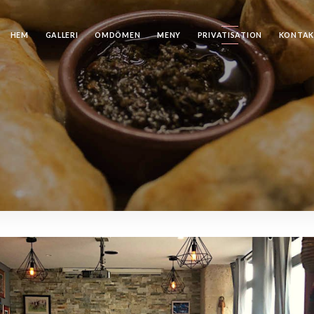
HEM
GALLERI
OMDÖMEN
MENY
PRIVATISATION
KONTA