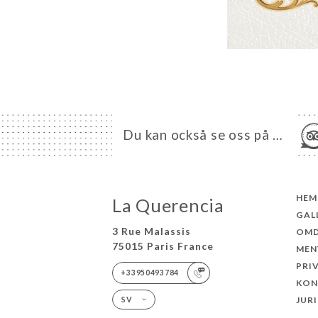
Du kan också se oss på …
HEM
La Querencia
GAL
3 Rue Malassis
OM
75015 Paris France
MEN
PRI
+33950493784
KON
JUR
SV