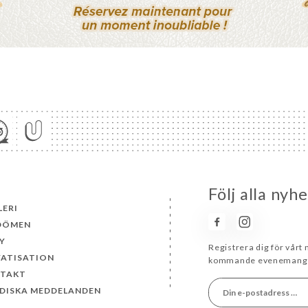
Följ alla nyh
LERI
DÖMEN
Y
Registrera dig för vårt
VATISATION
kommande evenemang 
TAKT
IDISKA MEDDELANDEN